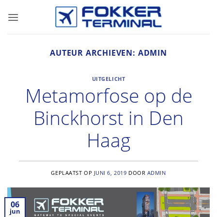
Ga
naar
inhoud
AUTEUR ARCHIEVEN:
ADMIN
UITGELICHT
Metamorfose op de
Binckhorst in Den
Haag
GEPLAATST OP
JUNI 6, 2019
DOOR
ADMIN
06
jun